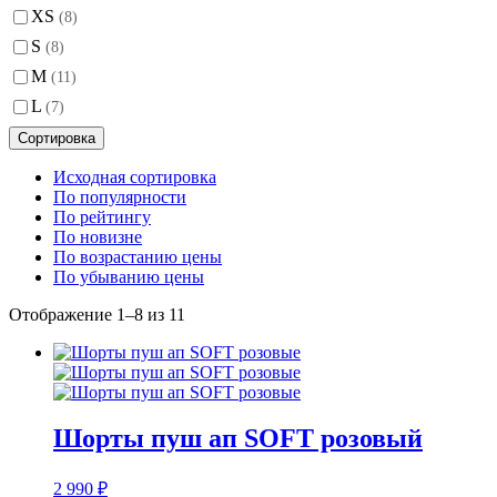
XS
(8)
S
(8)
M
(11)
L
(7)
Сортировка
Исходная сортировка
По популярности
По рейтингу
По новизне
По возрастанию цены
По убыванию цены
Отображение 1–8 из 11
Шорты пуш ап SOFT розовый
2 990
₽