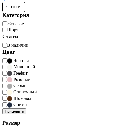
Категория
Категория
Женское
Шорты
Статус
Статус
В наличии
Цвет
Цвет
Черный
Молочный
Графит
Розовый
Серый
Сливочный
Шоколад
Синий
Применить
Размер