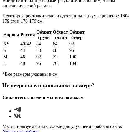
Найдите в таблице параметры, близкие к вашим, чтобы
определить свой размер.
Некоторые ростовки изделия доступны в двух вариантах: 160-
179 см и 170-176 см.
Обхват
Обхват
Обхват
Европа
Россия
груди
талии
бедер
XS
40-42
84
64
92
S
44
88
68
96
М
46
92
72
100
L
48
96
76
104
*Все размеры указаны в см
Не уверены в правильном размере?
Свяжитесь с нами и мы вам поможем
Мы используем файлы cookie для улучшения работы сайта.
Узнать подробнее