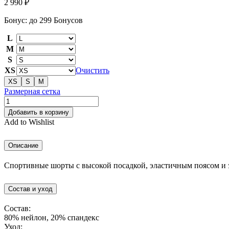
2 990
₽
Бонус:
до 299 Бонусов
L
M
S
XS
Очистить
XS
S
M
Размерная сетка
Количество
товара
Добавить в корзину
Шорты
Add to Wishlist
пуш
ап
Описание
SOFT
серый
Спортивные шорты с высокой посадкой, эластичным поясом и 
Состав и уход
Состав:
80% нейлон, 20% спандекс
Уход: