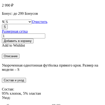
2 990
₽
Бонус:
до 299 Бонусов
S
Очистить
S
Размерная сетка
Количество
товара
Добавить в корзину
Футболка
Add to Wishlist
укороченная
молочный
Описание
Укороченная однотонная футболка прямого кроя. Размер на
модели – S
Состав и уход
Состав:
95% хлопок, 5% эластан
Уход: