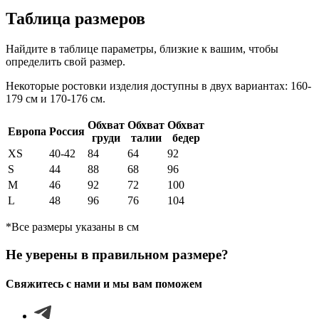
Таблица размеров
Найдите в таблице параметры, близкие к вашим, чтобы
определить свой размер.
Некоторые ростовки изделия доступны в двух вариантах: 160-
179 см и 170-176 см.
Обхват
Обхват
Обхват
Европа
Россия
груди
талии
бедер
XS
40-42
84
64
92
S
44
88
68
96
М
46
92
72
100
L
48
96
76
104
*Все размеры указаны в см
Не уверены в правильном размере?
Свяжитесь с нами и мы вам поможем