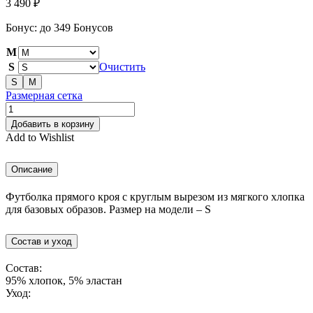
3 490
₽
Бонус:
до 349 Бонусов
M
S
Очистить
S
M
Размерная сетка
Количество
товара
Добавить в корзину
Футболка
Add to Wishlist
базовая
черный
Описание
Футболка прямого кроя с круглым вырезом из мягкого хлопка
для базовых образов. Размер на модели – S
Состав и уход
Состав:
95% хлопок, 5% эластан
Уход: