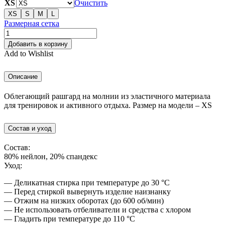
XS
Очистить
XS
S
M
L
Размерная сетка
Количество
товара
Добавить в корзину
Рашгард
Add to Wishlist
SOFT
молочный
Описание
Облегающий рашгард на молнии из эластичного материала
для тренировок и активного отдыха. Размер на модели – XS
Состав и уход
Состав:
80% нейлон, 20% спандекс
Уход:
— Деликатная стирка при температуре до 30 °C
— Перед стиркой вывернуть изделие наизнанку
— Отжим на низких оборотах (до 600 об/мин)
— Не использовать отбеливатели и средства с хлором
— Гладить при температуре до 110 °C