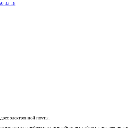
50-33-18
 адрес электронной почты.
я вашего дальнейшего взаимодействия с сайтом, управления дос