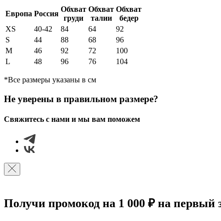
Обхват
Обхват
Обхват
Европа
Россия
груди
талии
бедер
XS
40-42
84
64
92
S
44
88
68
96
М
46
92
72
100
L
48
96
76
104
*Все размеры указаны в см
Не уверены в правильном размере?
Свяжитесь с нами и мы вам поможем
Получи промокод на 1 000 ₽ на первый 