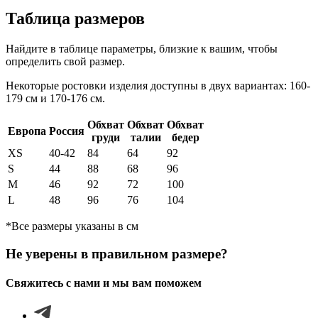
Таблица размеров
Найдите в таблице параметры, близкие к вашим, чтобы
определить свой размер.
Некоторые ростовки изделия доступны в двух вариантах: 160-
179 см и 170-176 см.
Обхват
Обхват
Обхват
Европа
Россия
груди
талии
бедер
XS
40-42
84
64
92
S
44
88
68
96
М
46
92
72
100
L
48
96
76
104
*Все размеры указаны в см
Не уверены в правильном размере?
Свяжитесь с нами и мы вам поможем